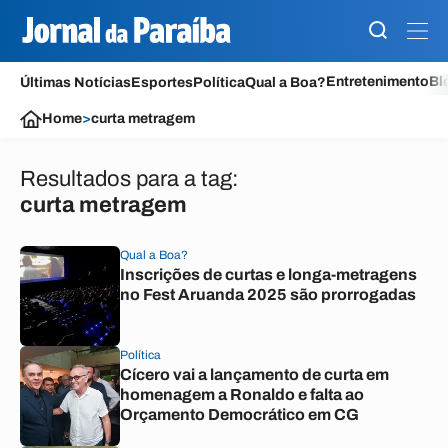
Entretenimento
Bl
Últimas Notícias
Esportes
Política
Qual a Boa?
Home
>
curta metragem
Resultados para a tag:
curta metragem
Qual a Boa?
Inscrições de curtas e longa-metragens
no Fest Aruanda 2025 são prorrogadas
Política
Cícero vai a lançamento de curta em
homenagem a Ronaldo e falta ao
Orçamento Democrático em CG