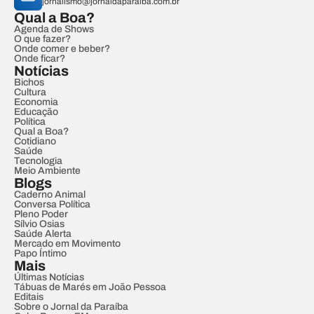
jornalismo@jornaldaparaiba.com.br
Qual a Boa?
Agenda de Shows
O que fazer?
Onde comer e beber?
Onde ficar?
Notícias
Bichos
Cultura
Economia
Educação
Política
Qual a Boa?
Cotidiano
Saúde
Tecnologia
Meio Ambiente
Blogs
Caderno Animal
Conversa Política
Pleno Poder
Sílvio Osias
Saúde Alerta
Mercado em Movimento
Papo Íntimo
Mais
Últimas Notícias
Tábuas de Marés em João Pessoa
Editais
Sobre o Jornal da Paraíba