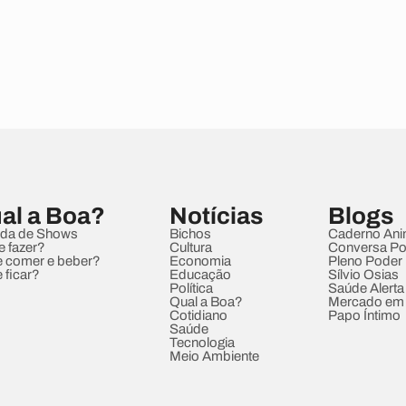
al a Boa?
Notícias
Blogs
da de Shows
Bichos
Caderno Ani
e fazer?
Cultura
Conversa Pol
 comer e beber?
Economia
Pleno Poder
 ficar?
Educação
Sílvio Osias
Política
Saúde Alerta
Qual a Boa?
Mercado em
Cotidiano
Papo Íntimo
Saúde
Tecnologia
Meio Ambiente