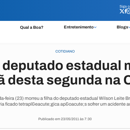
Siga 
Siga 
Entretenimento
Blogs
Qual a Boa?
COTIDIANO
e deputado estadual 
 desta segunda na C
da-feira (23) morreu a filha do deputado estadual Wilson Leite 
via ficado tetrapl&eacute;gica ap&oacute;s sofrer um acidente a
Publicado em 23/05/2011 às 7:30