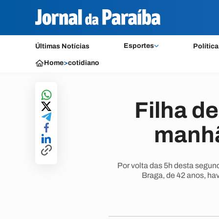
Esportes
Últimas Notícias
Política
Home
>
cotidiano
Filha d
manhã
Por volta das 5h desta segun
Braga, de 42 anos, ha