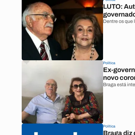
LUTO: Aut
governado
Dentre os que 
Política
Ex-governa
novo coron
Braga está int
Política
Braga diz