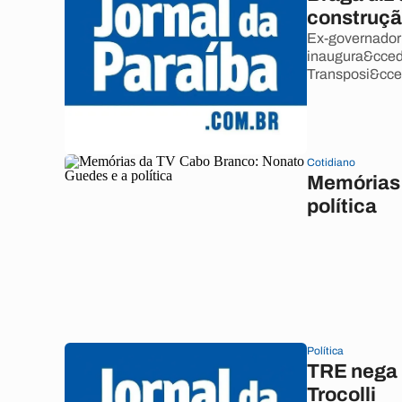
construçã
Ex-governador 
inaugura&ccedi
Transposi&cced
Cotidiano
Memórias 
política
Política
TRE nega 
Trocolli