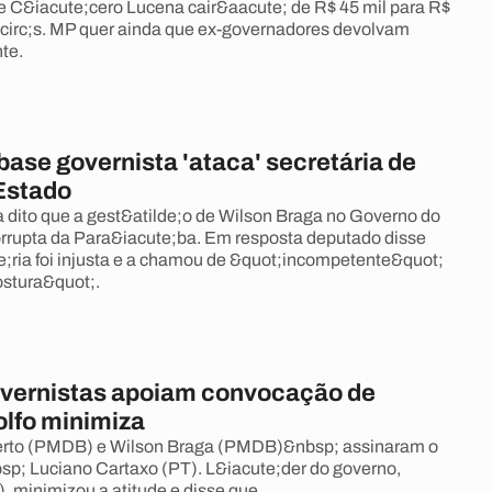
e C&iacute;cero Lucena cair&aacute; de R$ 45 mil para R$
ecirc;s. MP quer ainda que ex-governadores devolvam
te.
ase governista 'ataca' secretária de
Estado
a dito que a gest&atilde;o de Wilson Braga no Governo do
orrupta da Para&iacute;ba. Em resposta deputado disse
;ria foi injusta e a chamou de &quot;incompetente&quot;
stura&quot;.
vernistas apoiam convocação de
olfo minimiza
rto (PMDB) e Wilson Braga (PMDB)&nbsp; assinaram o
p; Luciano Cartaxo (PT). L&iacute;der do governo,
, minimizou a atitude e disse que