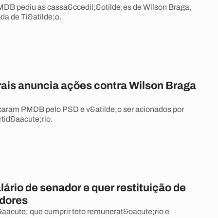
DB pediu as cassa&ccedil;&otilde;es de Wilson Braga,
Doda de Ti&atilde;o.
rais anuncia ações contra Wilson Braga
i
caram PMDB pelo PSD e v&atilde;o ser acionados por
rtid&aacute;rio.
lário de senador e quer restituição de
dores
&aacute; que cumprir teto remunerat&oacute;rio e