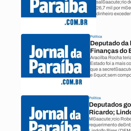
sal&aacute;rio d
26,7 mil por m&
dinheiro exceden
Política
Deputado da b
Finanças do 
Aracilba Rocha teri
Estado foi a mais c
que a secret&aacute
e &quot;sem compo
Política
Deputados go
Ricardo; Lind
M&aacute;rcio Robe
requerimento de&nbs
Lindolfo Pires (DEM)