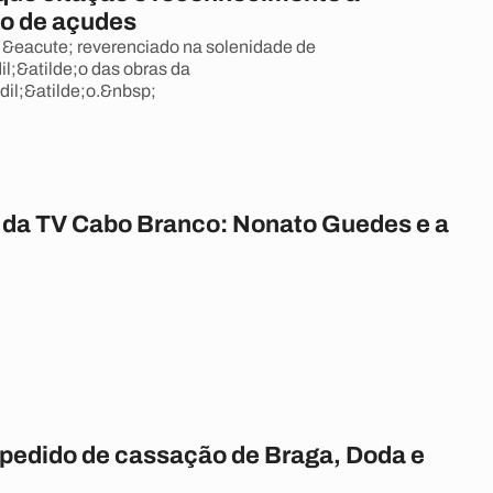
o de açudes
&eacute; reverenciado na solenidade de
l;&atilde;o das obras da
il;&atilde;o.&nbsp;
da TV Cabo Branco: Nonato Guedes e a
pedido de cassação de Braga, Doda e