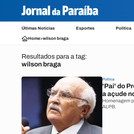
Últimas Notícias
Esportes
Política
Home
>
wilson braga
Resultados para a tag:
wilson braga
Política
'Pai' do P
a açude no
Homenagem pro
ALPB.