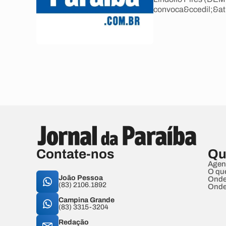
convoca&ccedil;&ati
Contate-nos
Qu
Agen
O qu
João Pessoa
Onde
(83) 2106.1892
Onde
Campina Grande
(83) 3315-3204
Redação