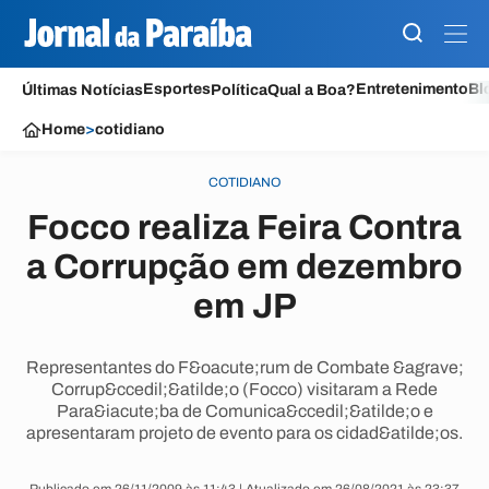
Esportes
Entretenimento
Bl
Últimas Notícias
Política
Qual a Boa?
Home
>
cotidiano
COTIDIANO
Focco realiza Feira Contra
a Corrupção em dezembro
em JP
Representantes do F&oacute;rum de Combate &agrave;
Corrup&ccedil;&atilde;o (Focco) visitaram a Rede
Para&iacute;ba de Comunica&ccedil;&atilde;o e
apresentaram projeto de evento para os cidad&atilde;os.