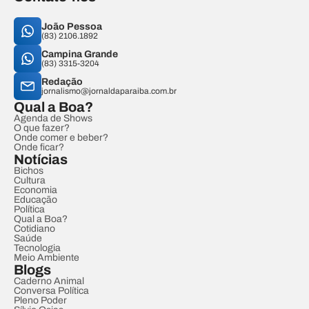
João Pessoa
(83) 2106.1892
Campina Grande
(83) 3315-3204
Redação
jornalismo@jornaldaparaiba.com.br
Qual a Boa?
Agenda de Shows
O que fazer?
Onde comer e beber?
Onde ficar?
Notícias
Bichos
Cultura
Economia
Educação
Política
Qual a Boa?
Cotidiano
Saúde
Tecnologia
Meio Ambiente
Blogs
Caderno Animal
Conversa Política
Pleno Poder