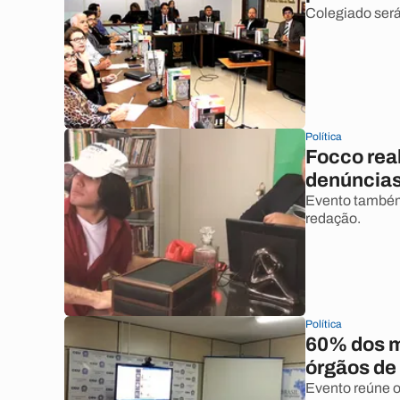
Colegiado ser
Política
Focco real
denúncias
Evento também 
redação.
Política
60% dos m
órgãos de 
Evento reúne o