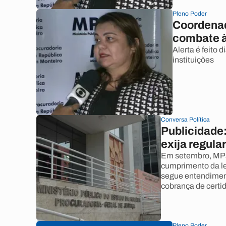
Pleno Poder
Coordenad
combate à
Alerta é feito 
instituições
Conversa Política
Publicidade
exija regula
Em setembro, MPs 
cumprimento da le
segue entendiment
cobrança de certi
Pleno Poder