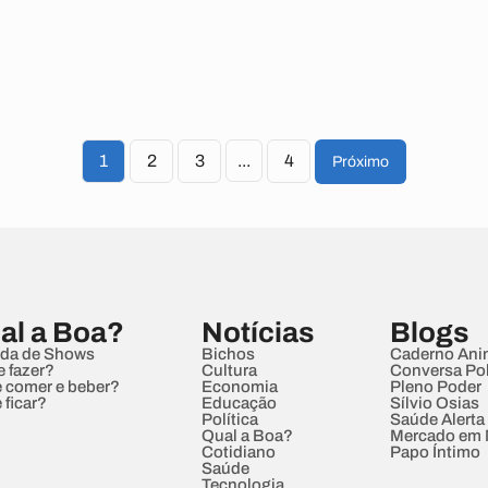
1
2
3
...
4
Próximo
al a Boa?
Notícias
Blogs
da de Shows
Bichos
Caderno Ani
e fazer?
Cultura
Conversa Pol
 comer e beber?
Economia
Pleno Poder
 ficar?
Educação
Sílvio Osias
Política
Saúde Alerta
Qual a Boa?
Mercado em
Cotidiano
Papo Íntimo
Saúde
Tecnologia