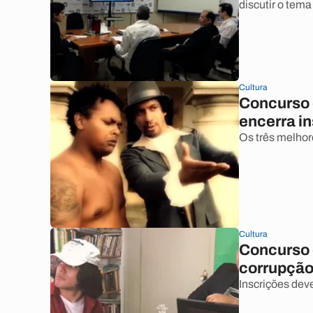
discutir o tema
Cultura
Concurso 
encerra i
Os três melhor
Cultura
Concurso 
corrupção
Inscrições dev