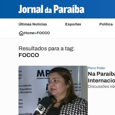
Últimas Notícias
Esportes
Política
Home
>
FOCCO
Resultados para a tag:
FOCCO
Pleno Poder
Na Paraíb
Internaci
Discussões irã