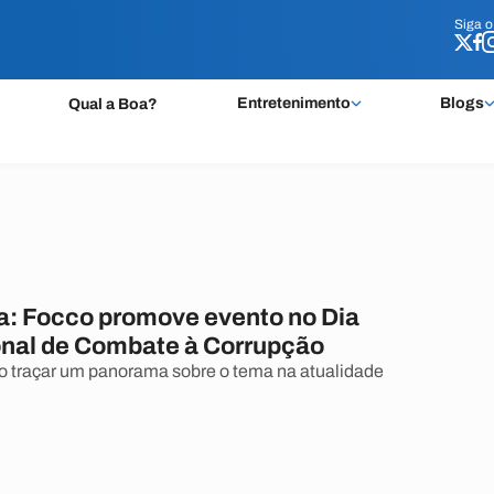
Siga 
Siga 
Entretenimento
Blogs
Qual a Boa?
a: Focco promove evento no Dia
onal de Combate à Corrupção
o traçar um panorama sobre o tema na atualidade