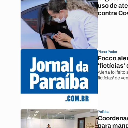
uso de ate
contra Co
Pleno Poder
Focco aler
'fictícias
Alerta foi feit
fictícias' de ve
Política
Coordenaç
para mand