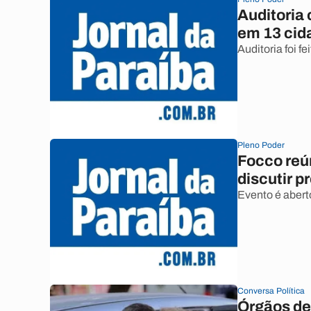
Auditoria
em 13 cid
Auditoria foi f
Pleno Poder
Focco reún
discutir 
Evento é aberto
Conversa Política
Órgãos de 