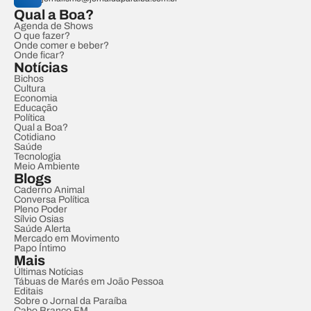
Qual a Boa?
Agenda de Shows
O que fazer?
Onde comer e beber?
Onde ficar?
Notícias
Bichos
Cultura
Economia
Educação
Política
Qual a Boa?
Cotidiano
Saúde
Tecnologia
Meio Ambiente
Blogs
Caderno Animal
Conversa Política
Pleno Poder
Sílvio Osias
Saúde Alerta
Mercado em Movimento
Papo Íntimo
Mais
Últimas Notícias
Tábuas de Marés em João Pessoa
Editais
Sobre o Jornal da Paraíba
Cabo Branco FM