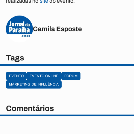
realizadas no
site
do evento.
Camila Esposte
Tags
EVENTO
EVENTO ONLINE
FORUM
MARKETING DE INFLUÊNCIA
Comentários