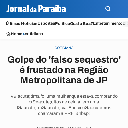
Esportes
Entretenimento
Bl
Últimas Notícias
Política
Qual a Boa?
Home
>
cotidiano
COTIDIANO
Golpe do 'falso sequestro'
é frustado na Região
Metropolitana de JP
V&iacute;tima foi uma mulher que estava comprando
cr&eacute;ditos de celular em uma
f&aacute;rm&aacute;cia. Funcion&aacute;rios
chamaram a PRF. &nbsp;