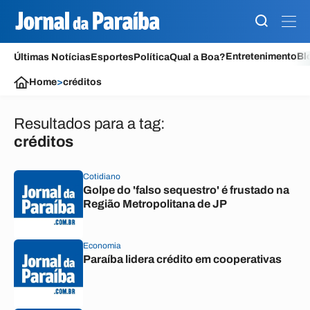
Entretenimento
Bl
Últimas Notícias
Esportes
Política
Qual a Boa?
Home
>
créditos
Resultados para a tag:
créditos
Cotidiano
Golpe do 'falso sequestro' é frustado na
Região Metropolitana de JP
Economia
Paraíba lidera crédito em cooperativas