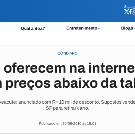
Siga 
Siga 
Entretenimento
Blogs
Qual a Boa?
COTIDIANO
 oferecem na interne
 preços abaixo da ta
eacute; anunciado com R$ 10 mil de desconto. Supostos vendedo
SP para retirar carro.
Publicado em 30/06/2010 às 15:01