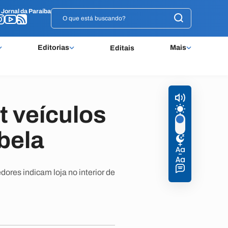
o
o
Jornal da Paraíba
Jornal da Paraíba
Editorias
Mais
Editais
t veículos
bela
res indicam loja no interior de