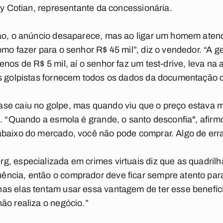
ry Cotian, representante da concessionária.
ção, o anúncio desaparece, mas ao ligar um homem aten
omo fazer para o senhor R$ 45 mil”, diz o vendedor. “A 
nos de R$ 5 mil, aí o senhor faz um test-drive, leva na 
Os golpistas fornecem todos os dados da documentação d
se caiu no golpe, mas quando viu que o preço estava m
a. “Quando a esmola é grande, o santo desconfia", afir
baixo do mercado, você não pode comprar. Algo de errad
, especializada em crimes virtuais diz que as quadril
ncia, então o comprador deve ficar sempre atento para 
as elas tentam usar essa vantagem de ter esse benefíci
ão realiza o negócio.”