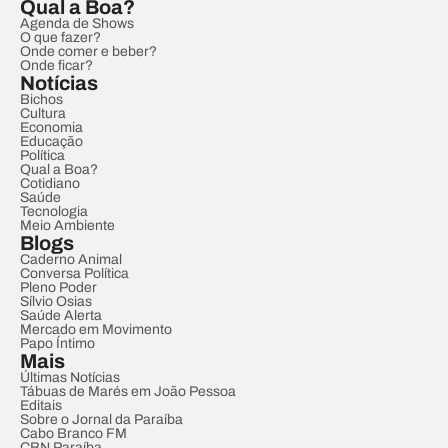
Qual a Boa?
Agenda de Shows
O que fazer?
Onde comer e beber?
Onde ficar?
Notícias
Bichos
Cultura
Economia
Educação
Política
Qual a Boa?
Cotidiano
Saúde
Tecnologia
Meio Ambiente
Blogs
Caderno Animal
Conversa Política
Pleno Poder
Sílvio Osias
Saúde Alerta
Mercado em Movimento
Papo Íntimo
Mais
Últimas Notícias
Tábuas de Marés em João Pessoa
Editais
Sobre o Jornal da Paraíba
Cabo Branco FM
CBN Paraíba