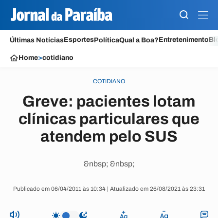
Esportes
Entretenimento
Bl
Últimas Notícias
Política
Qual a Boa?
Home
>
cotidiano
COTIDIANO
Greve: pacientes lotam
clínicas particulares que
atendem pelo SUS
&nbsp; &nbsp;
Publicado em 06/04/2011 às 10:34 | Atualizado em 26/08/2021 às 23:31