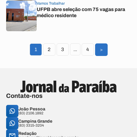
Vamos Trabalhar
UFPB abre seleção com 75 vagas para
médico residente
1
2
3
...
4
>
Contate-nos
João Pessoa
(83) 2106.1892
Campina Grande
(83) 3315-3204
Redação