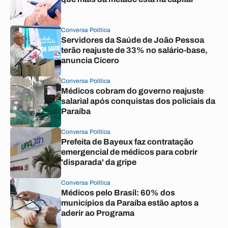
Conversa Política
Servidores da Saúde de João Pessoa
terão reajuste de 33% no salário-base,
anuncia Cícero
Conversa Política
Médicos cobram do governo reajuste
salarial após conquistas dos policiais da
Paraíba
Conversa Política
Prefeita de Bayeux faz contratação
emergencial de médicos para cobrir
'disparada' da gripe
Conversa Política
Médicos pelo Brasil: 60% dos
municípios da Paraíba estão aptos a
aderir ao Programa