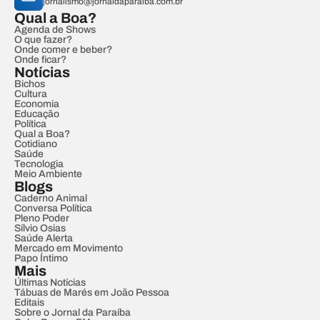
jornalismo@jornaldaparaiba.com.br
Qual a Boa?
Agenda de Shows
O que fazer?
Onde comer e beber?
Onde ficar?
Notícias
Bichos
Cultura
Economia
Educação
Política
Qual a Boa?
Cotidiano
Saúde
Tecnologia
Meio Ambiente
Blogs
Caderno Animal
Conversa Política
Pleno Poder
Sílvio Osias
Saúde Alerta
Mercado em Movimento
Papo Íntimo
Mais
Últimas Notícias
Tábuas de Marés em João Pessoa
Editais
Sobre o Jornal da Paraíba