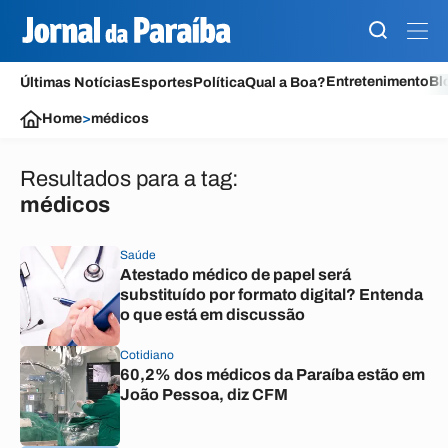
Entretenimento
Bl
Últimas Notícias
Esportes
Política
Qual a Boa?
Home
>
médicos
Resultados para a tag:
médicos
Saúde
Atestado médico de papel será
substituído por formato digital? Entenda
o que está em discussão
Cotidiano
60,2% dos médicos da Paraíba estão em
João Pessoa, diz CFM