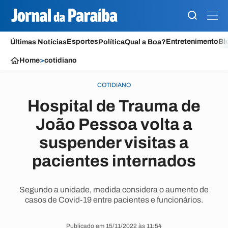
Esportes
Entretenimento
Bl
Últimas Notícias
Política
Qual a Boa?
Home
>
cotidiano
COTIDIANO
Hospital de Trauma de
João Pessoa volta a
suspender visitas a
pacientes internados
Segundo a unidade, medida considera o aumento de
casos de Covid-19 entre pacientes e funcionários.
Publicado em 15/11/2022 às 11:54