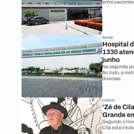
entre pacientes
Saúde
Hospital 
1330 aten
junho
Na segunda pos
Ao todo, a ins
diversas.
Cultura
'Zé de Cil
Grande em
Segundo o Hos
Cila está intub