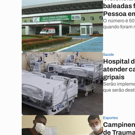
baleadas 
Pessoa e
O número é 50
quando foram r
Saúde
Hospital 
atender c
gripais
Serão impleme
que serão dest
Esportes
Campinens
de Trauma