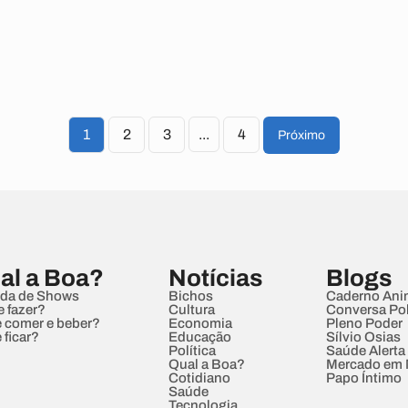
1
2
3
...
4
Próximo
al a Boa?
Notícias
Blogs
da de Shows
Bichos
Caderno Ani
e fazer?
Cultura
Conversa Pol
 comer e beber?
Economia
Pleno Poder
 ficar?
Educação
Sílvio Osias
Política
Saúde Alerta
Qual a Boa?
Mercado em
Cotidiano
Papo Íntimo
Saúde
Tecnologia