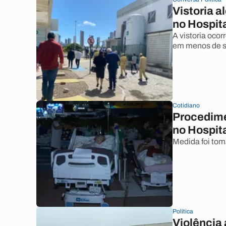
Vistoria a
no Hospit
A vistoria ocor
em menos de s
Cotidiano
Procedime
no Hospit
Medida foi tom
Política
Violência