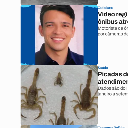
Cotidiano
Vídeo reg
ônibus at
Motorista de ô
por câmeras d
Saúde
Picadas d
atendimen
Dados são do H
janeiro a setem
Conversa Política