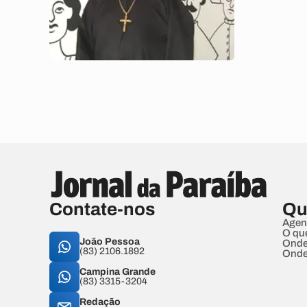
Contate-nos
Qu
Agen
O qu
João Pessoa
Onde
(83) 2106.1892
Onde
Campina Grande
(83) 3315-3204
Redação