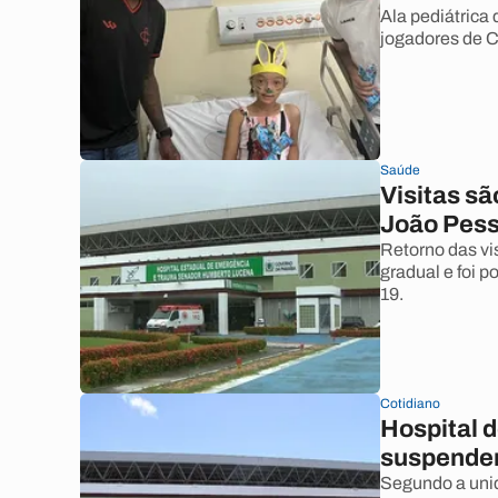
Ala pediátrica
jogadores de C
Saúde
Visitas s
João Pes
Retorno das vi
gradual e foi 
19.
Cotidiano
Hospital 
suspender 
Segundo a uni