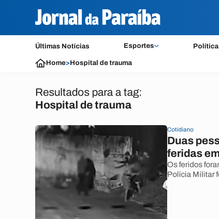
Esportes
Últimas Notícias
Política
Home
>
Hospital de trauma
Resultados para a tag:
Hospital de trauma
Cotidiano
Duas pess
feridas e
Os feridos for
Polícia Militar 