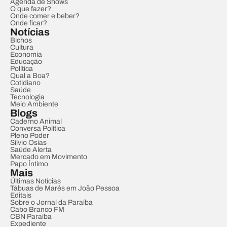
Agenda de Shows
O que fazer?
Onde comer e beber?
Onde ficar?
Notícias
Bichos
Cultura
Economia
Educação
Política
Qual a Boa?
Cotidiano
Saúde
Tecnologia
Meio Ambiente
Blogs
Caderno Animal
Conversa Política
Pleno Poder
Sílvio Osias
Saúde Alerta
Mercado em Movimento
Papo Íntimo
Mais
Últimas Notícias
Tábuas de Marés em João Pessoa
Editais
Sobre o Jornal da Paraíba
Cabo Branco FM
CBN Paraíba
Expediente