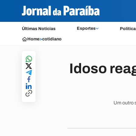
Esportes
Últimas Notícias
Política
Home
>
cotidiano
Idoso reag
Um outro s