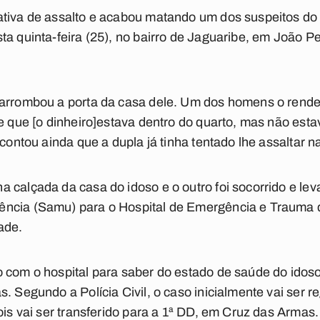
tiva de assalto e acabou matando um dos suspeitos do c
sta quinta-feira (25), no bairro de Jaguaribe, em João
 arrombou a porta da casa dele. Um dos homens o rend
se que [o dinheiro]estava dentro do quarto, mas não est
contou ainda que a dupla já tinha tentado lhe assaltar na
 calçada da casa do idoso e o outro foi socorrido e lev
ncia (Samu) para o Hospital de Emergência e Trauma d
ade.
 com o hospital para saber do estado de saúde do idoso
. Segundo a Polícia Civil, o caso inicialmente vai ser r
ois vai ser transferido para a 1ª DD, em Cruz das Armas.