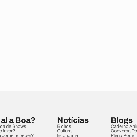
al a Boa?
Notícias
Blogs
da de Shows
Bichos
Caderno Ani
e fazer?
Cultura
Conversa Pol
 comer e beber?
Economia
Pleno Poder