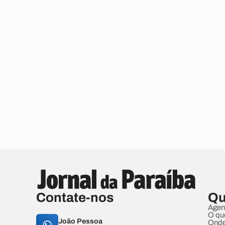
Contate-nos
Qu
Agen
O qu
João Pessoa
Onde