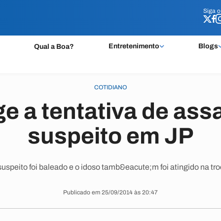
Siga 
Siga 
Entretenimento
Blogs
Qual a Boa?
COTIDIANO
e a tentativa de ass
suspeito em JP
uspeito foi baleado e o idoso tamb&eacute;m foi atingido na troc
Publicado em 25/09/2014 às 20:47