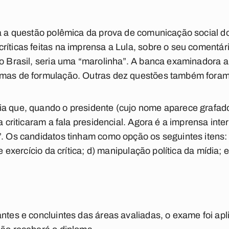
da a questão polêmica da prova de comunicação social 
ríticas feitas na imprensa a Lula, sobre o seu comentár
no Brasil, seria uma “marolinha”. A banca examinadora 
emas de formulação. Outras dez questões também fora
ia que, quando o presidente (cujo nome aparece grafad
ia criticaram a fala presidencial. Agora é a imprensa int
”. Os candidatos tinham como opção os seguintes itens: 
re exercício da crítica; d) manipulação política da mídia;
antes e concluintes das áreas avaliadas, o exame foi ap