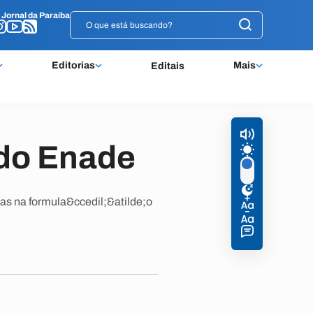
o
o
Jornal da Paraíba
Jornal da Paraíba
Editorias
Mais
Editais
 do Enade
as na formula&ccedil;&atilde;o