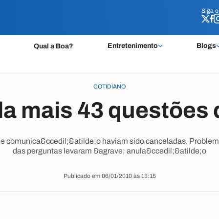
Siga 
Siga 
Entretenimento
Blogs
Qual a Boa?
COTIDIANO
la mais 43 questões
de comunica&ccedil;&atilde;o haviam sido canceladas. Problem
das perguntas levaram &agrave; anula&ccedil;&atilde;o
Publicado em 06/01/2010 às 13:15