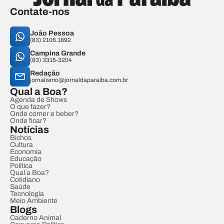
Contate-nos
João Pessoa
(83) 2106.1892
Campina Grande
(83) 3315-3204
Redação
jornalismo@jornaldaparaiba.com.br
Qual a Boa?
Agenda de Shows
O que fazer?
Onde comer e beber?
Onde ficar?
Notícias
Bichos
Cultura
Economia
Educação
Política
Qual a Boa?
Cotidiano
Saúde
Tecnologia
Meio Ambiente
Blogs
Caderno Animal