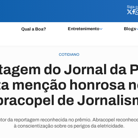
Siga 
Siga 
Entretenimento
Blogs
Qual a Boa?
COTIDIANO
tagem do Jornal da P
ta menção honrosa n
racopel de Jornali
autor da reportagem reconhecida no prêmio. Abracopel reconhec
à conscientização sobre os perigos da eletricidade.