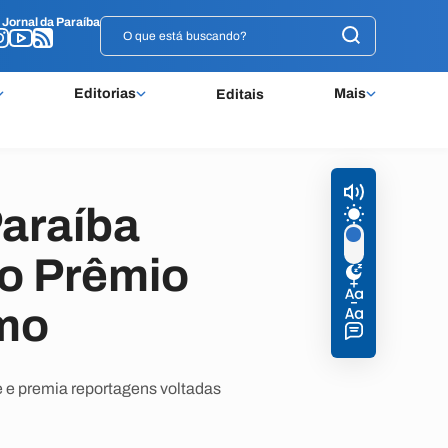
o
o
Jornal da Paraíba
Jornal da Paraíba
Editorias
Mais
Editais
araíba
o Prêmio
smo
e e premia reportagens voltadas