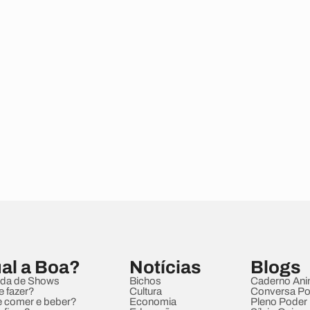
al a Boa?
Notícias
Blogs
da de Shows
Bichos
Caderno Ani
e fazer?
Cultura
Conversa Pol
 comer e beber?
Economia
Pleno Poder