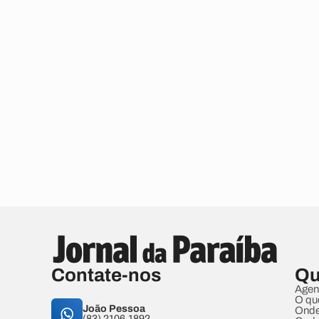
Contate-nos
Qu
Agen
O qu
João Pessoa
Onde
(83) 2106.1892