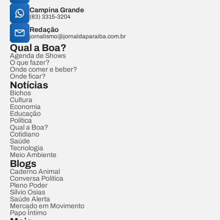
Campina Grande
(83) 3315-3204
Redação
jornalismo@jornaldaparaiba.com.br
Qual a Boa?
Agenda de Shows
O que fazer?
Onde comer e beber?
Onde ficar?
Notícias
Bichos
Cultura
Economia
Educação
Política
Qual a Boa?
Cotidiano
Saúde
Tecnologia
Meio Ambiente
Blogs
Caderno Animal
Conversa Política
Pleno Poder
Sílvio Osias
Saúde Alerta
Mercado em Movimento
Papo Íntimo