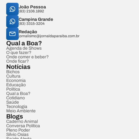
João Pessoa
(83) 2106.1892
Campina Grande
(83) 3315-3204
Redação
jornalismo@jornaldaparaiba.com.br
Qual a Boa?
Agenda de Shows
O que fazer?
Onde comer e beber?
Onde ficar?
Notícias
Bichos
Cultura
Economia
Educação
Política
Qual a Boa?
Cotidiano
Saúde
Tecnologia
Meio Ambiente
Blogs
Caderno Animal
Conversa Política
Pleno Poder
Sílvio Osias
Saúde Alerta