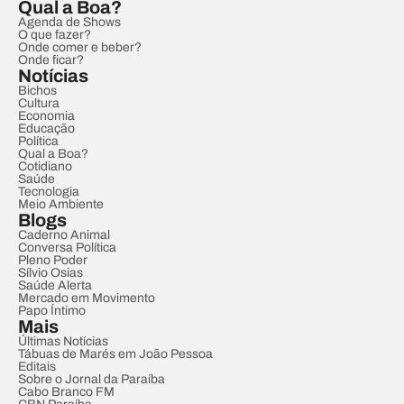
Qual a Boa?
Agenda de Shows
O que fazer?
Onde comer e beber?
Onde ficar?
Notícias
Bichos
Cultura
Economia
Educação
Política
Qual a Boa?
Cotidiano
Saúde
Tecnologia
Meio Ambiente
Blogs
Caderno Animal
Conversa Política
Pleno Poder
Sílvio Osias
Saúde Alerta
Mercado em Movimento
Papo Íntimo
Mais
Últimas Notícias
Tábuas de Marés em João Pessoa
Editais
Sobre o Jornal da Paraíba
Cabo Branco FM