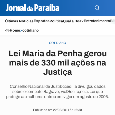
Esportes
Entretenimento
Bl
Últimas Notícias
Política
Qual a Boa?
Home
>
cotidiano
COTIDIANO
Lei Maria da Penha gerou
mais de 330 mil ações na
Justiça
Conselho Nacional de Justi&ccedil;a divulgou dados
sobre o combate &agrave; viol&ecirc;ncia. Lei que
protege as mulheres entrou em vigor em agosto de 2006.
Publicado em 22/03/2011 às 16:39