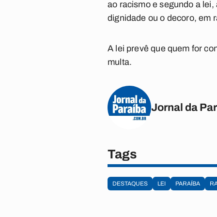
ao racismo e segundo a lei,
dignidade ou o decoro, em r
A lei prevê que quem for co
multa.
Jornal da Pa
Tags
DESTAQUES
LEI
PARAÍBA
R