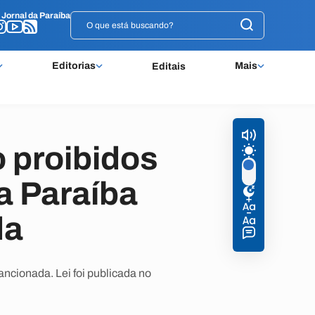
o
o
Jornal da Paraíba
Jornal da Paraíba
Editorias
Mais
Editais
 proibidos
a Paraíba
da
ncionada. Lei foi publicada no