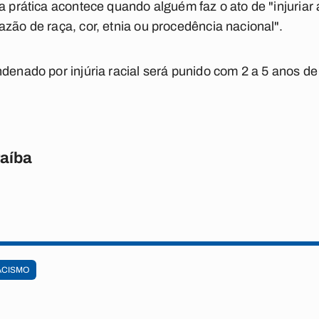
 a prática acontece quando alguém faz o ato de "injuria
azão de raça, cor, etnia ou procedência nacional".
ndenado por injúria racial será punido com 2 a 5 anos d
raíba
ACISMO