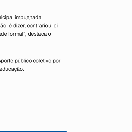
unicipal impugnada
, é dizer, contrariou lei
ade formal”, destaca o
sporte público coletivo por
à educação.