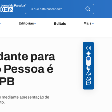
o
o
Jornal da Paraíba
Jornal da Paraíba
Editorias
Mais
Editais
udante para
 Pessoa é
JPB
cio mediante apresentação de
to.