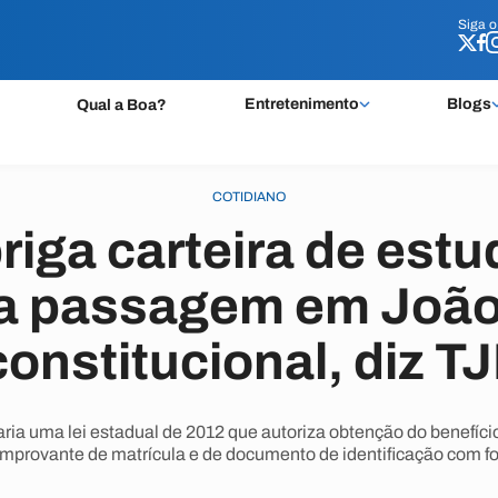
Siga 
Siga 
Entretenimento
Blogs
Qual a Boa?
COTIDIANO
riga carteira de est
ia passagem em João
constitucional, diz T
aria uma lei estadual de 2012 que autoriza obtenção do benefí
mprovante de matrícula e de documento de identificação com fo