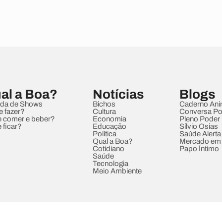
al a Boa?
Notícias
Blogs
da de Shows
Bichos
Caderno Ani
e fazer?
Cultura
Conversa Pol
 comer e beber?
Economia
Pleno Poder
 ficar?
Educação
Sílvio Osias
Política
Saúde Alerta
Qual a Boa?
Mercado em
Cotidiano
Papo Íntimo
Saúde
Tecnologia
Meio Ambiente