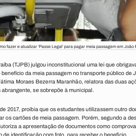
mo fazer e atualizar ‘Passe Legal’ para pagar meia passagem em João
raíba (TJPB) julgou inconstitucional uma lei que obrigav
o benefício da meia passagem no transporte público de
átima Moraes Bezerra Maranhão, relatora das duas açõ
s abrangente, se sobrepõe à municipal.
 de 2017, proibia que os estudantes utilizassem outro d
gar os cartões de meia passagem. Porém, segundo a de
, autoriza a apresentação de documentos como comprova
 de identificação com foto, para receber o benefício.