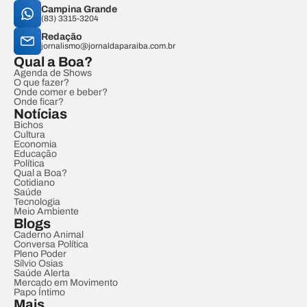
Campina Grande
(83) 3315-3204
Redação
jornalismo@jornaldaparaiba.com.br
Qual a Boa?
Agenda de Shows
O que fazer?
Onde comer e beber?
Onde ficar?
Notícias
Bichos
Cultura
Economia
Educação
Política
Qual a Boa?
Cotidiano
Saúde
Tecnologia
Meio Ambiente
Blogs
Caderno Animal
Conversa Política
Pleno Poder
Sílvio Osias
Saúde Alerta
Mercado em Movimento
Papo Íntimo
Mais