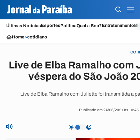
Esportes
Entretenimento
Bl
Últimas Notícias
Política
Qual a Boa?
Home
>
cotidiano
COTI
Live de Elba Ramalho com J
véspera do São João 
Live de Elba Ramalho com Juliette foi transmitida a p
Publicado em 24/06/2021 às 10:45 