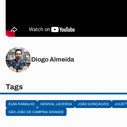
Diogo Almeida
Tags
ELBA RAMALHO
GENIVAL LACERDA
JOÃO GONÇALVES
JULIET
SÃO JOÃO DE CAMPINA GRANDE