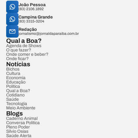
João Pessoa
(83) 2106.1892
Campina Grande
(83) 3315-3204
Redação
jornalismo@jornaldaparaiba.com.br
Qual a Boa?
Agenda de Shows
O que fazer?
Onde comer e beber?
Onde ficar?
Notícias
Bichos
Cultura
Economia
Educação
Política
Qual a Boa?
Cotidiano
Saúde
Tecnologia
Meio Ambiente
Blogs
Caderno Animal
Conversa Política
Pleno Poder
Sílvio Osias
Saúde Alerta