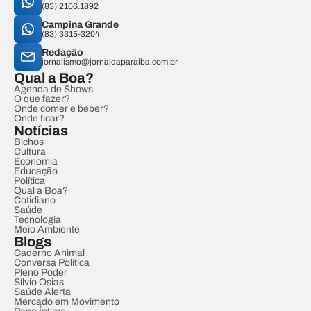
(83) 2106.1892
Campina Grande
(83) 3315-3204
Redação
jornalismo@jornaldaparaiba.com.br
Qual a Boa?
Agenda de Shows
O que fazer?
Onde comer e beber?
Onde ficar?
Notícias
Bichos
Cultura
Economia
Educação
Política
Qual a Boa?
Cotidiano
Saúde
Tecnologia
Meio Ambiente
Blogs
Caderno Animal
Conversa Política
Pleno Poder
Sílvio Osias
Saúde Alerta
Mercado em Movimento