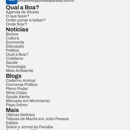
jornalismo@jornaldaparaiba.com.br
Qual a Boa?
Agenda de Shows
O que fazer?
Onde comer e beber?
Onde ficar?
Notícias
Bichos
Cultura
Economia
Educação
Política
Qual a Boa?
Cotidiano
Saúde
Tecnologia
Meio Ambiente
Blogs
Caderno Animal
Conversa Política
Pleno Poder
Sílvio Osias
Saúde Alerta
Mercado em Movimento
Papo Íntimo
Mais
Últimas Notícias
Tábuas de Marés em João Pessoa
Editais
Sobre o Jornal da Paraíba