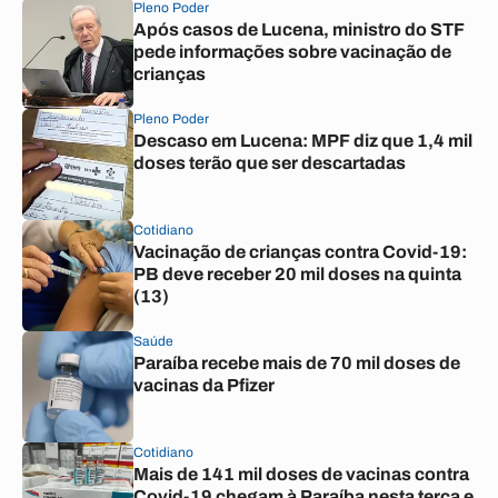
Pleno Poder
Após casos de Lucena, ministro do STF
pede informações sobre vacinação de
crianças
Pleno Poder
Descaso em Lucena: MPF diz que 1,4 mil
doses terão que ser descartadas
Cotidiano
Vacinação de crianças contra Covid-19:
PB deve receber 20 mil doses na quinta
(13)
Saúde
Paraíba recebe mais de 70 mil doses de
vacinas da Pfizer
Cotidiano
Mais de 141 mil doses de vacinas contra
Covid-19 chegam à Paraíba nesta terça e