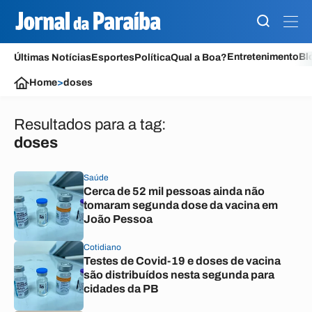
Entretenimento
Bl
Últimas Notícias
Esportes
Política
Qual a Boa?
Home
>
doses
Resultados para a tag:
doses
Saúde
Cerca de 52 mil pessoas ainda não
tomaram segunda dose da vacina em
João Pessoa
Cotidiano
Testes de Covid-19 e doses de vacina
são distribuídos nesta segunda para
cidades da PB