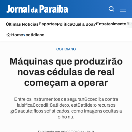
Esportes
Entretenimento
Bl
Últimas Notícias
Política
Qual a Boa?
Home
>
cotidiano
COTIDIANO
Máquinas que produzirão
novas cédulas de real
começam a operar
Entre os instrumentos de seguran&ccedil;a contra
falsifica&ccedil;&atilde;o, est&atilde;o recursos
gr&aacute;ficos sofisticados, como imagens ocultas a
olho nu.