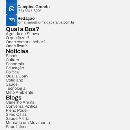
Campina Grande
(83) 3315-3204
Redação
jornalismo@jornaldaparaiba.com.br
Qual a Boa?
Agenda de Shows
O que fazer?
Onde comer e beber?
Onde ficar?
Notícias
Bichos
Cultura
Economia
Educação
Política
Qual a Boa?
Cotidiano
Saúde
Tecnologia
Meio Ambiente
Blogs
Caderno Animal
Conversa Política
Pleno Poder
Sílvio Osias
Saúde Alerta
Mercado em Movimento
Papo Íntimo