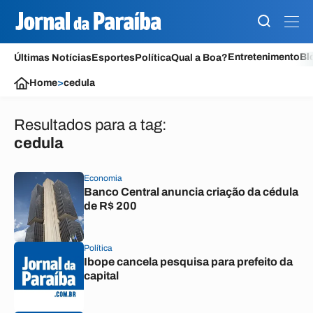
Entretenimento
Bl
Últimas Notícias
Esportes
Política
Qual a Boa?
Home
>
cedula
Resultados para a tag:
cedula
Economia
Banco Central anuncia criação da cédula
de R$ 200
Política
Ibope cancela pesquisa para prefeito da
capital