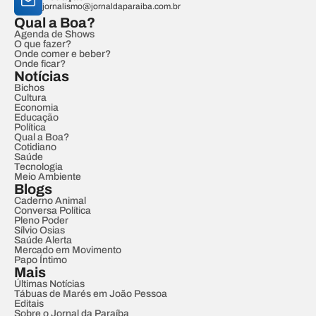
jornalismo@jornaldaparaiba.com.br
Qual a Boa?
Agenda de Shows
O que fazer?
Onde comer e beber?
Onde ficar?
Notícias
Bichos
Cultura
Economia
Educação
Política
Qual a Boa?
Cotidiano
Saúde
Tecnologia
Meio Ambiente
Blogs
Caderno Animal
Conversa Política
Pleno Poder
Sílvio Osias
Saúde Alerta
Mercado em Movimento
Papo Íntimo
Mais
Últimas Notícias
Tábuas de Marés em João Pessoa
Editais
Sobre o Jornal da Paraíba