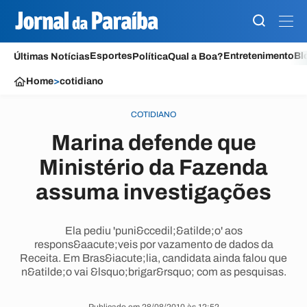
Esportes
Entretenimento
Bl
Últimas Notícias
Política
Qual a Boa?
Home
>
cotidiano
COTIDIANO
Marina defende que
Ministério da Fazenda
assuma investigações
Ela pediu 'puni&ccedil;&atilde;o' aos
respons&aacute;veis por vazamento de dados da
Receita. Em Bras&iacute;lia, candidata ainda falou que
n&atilde;o vai &lsquo;brigar&rsquo; com as pesquisas.