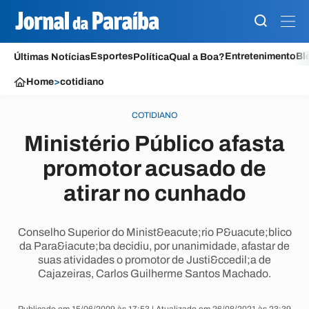
Esportes
Entretenimento
Bl
Últimas Notícias
Política
Qual a Boa?
Home
>
cotidiano
COTIDIANO
Ministério Público afasta
promotor acusado de
atirar no cunhado
Conselho Superior do Minist&eacute;rio P&uacute;blico
da Para&iacute;ba decidiu, por unanimidade, afastar de
suas atividades o promotor de Justi&ccedil;a de
Cajazeiras, Carlos Guilherme Santos Machado.