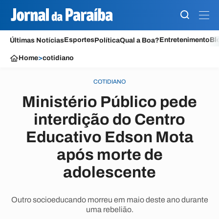
Esportes
Entretenimento
Bl
Últimas Notícias
Política
Qual a Boa?
Home
>
cotidiano
COTIDIANO
Ministério Público pede
interdição do Centro
Educativo Edson Mota
após morte de
adolescente
Outro socioeducando morreu em maio deste ano durante
uma rebelião.