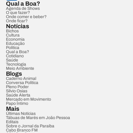
Qual a Boa?
Agenda de Shows
O que fazer?
Onde comer e beber?
Onde ficar?
Notícias
Bichos
Cultura
Economia
Educação
Política
Qual a Boa?
Cotidiano
Saúde
Tecnologia
Meio Ambiente
Blogs
Caderno Animal
Conversa Política
Pleno Poder
Sílvio Osias
Saúde Alerta
Mercado em Movimento
Papo Íntimo
Mais
Últimas Notícias
Tábuas de Marés em João Pessoa
Editais
Sobre o Jornal da Paraíba
Cabo Branco FM