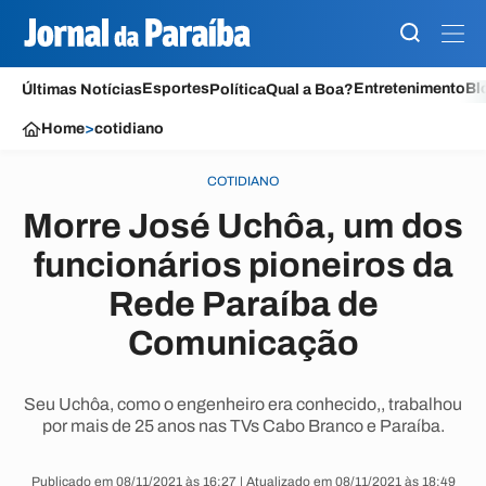
Esportes
Entretenimento
Bl
Últimas Notícias
Política
Qual a Boa?
Home
>
cotidiano
COTIDIANO
Morre José Uchôa, um dos
funcionários pioneiros da
Rede Paraíba de
Comunicação
Seu Uchôa, como o engenheiro era conhecido,, trabalhou
por mais de 25 anos nas TVs Cabo Branco e Paraíba.
Publicado em 08/11/2021 às 16:27 | Atualizado em 08/11/2021 às 18:49