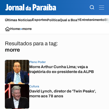
Esportes
Entretenimento
Bl
Últimas Notícias
Política
Qual a Boa?
Home
>
morre
Resultados para a tag:
morre
Pleno Poder
Morre Arthur Cunha Lima; veja a
trajetória do ex-presidente da ALPB
Cultura
David Lynch, diretor de 'Twin Peaks',
morre aos 78 anos