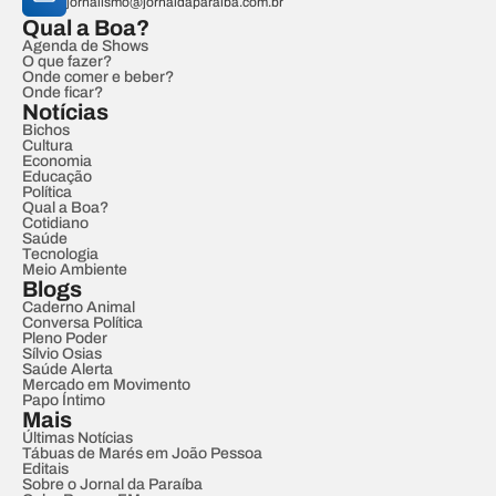
jornalismo@jornaldaparaiba.com.br
Qual a Boa?
Agenda de Shows
O que fazer?
Onde comer e beber?
Onde ficar?
Notícias
Bichos
Cultura
Economia
Educação
Política
Qual a Boa?
Cotidiano
Saúde
Tecnologia
Meio Ambiente
Blogs
Caderno Animal
Conversa Política
Pleno Poder
Sílvio Osias
Saúde Alerta
Mercado em Movimento
Papo Íntimo
Mais
Últimas Notícias
Tábuas de Marés em João Pessoa
Editais
Sobre o Jornal da Paraíba