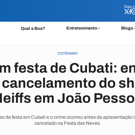
Siga 
Siga 
Entretenimento
Blogs
Qual a Boa?
COTIDIANO
m festa de Cubati: e
o cancelamento do s
eiffs em João Pess
es da festa em Cubati e o crime ocorreu antes da apresentação 
cancelado na Festa das Neves.