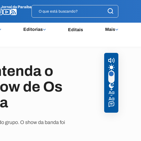
o
o
Jornal da Paraíba
Jornal da Paraíba
Editorias
Mais
Editais
ntenda o
how de Os
oa
do grupo. O show da banda foi