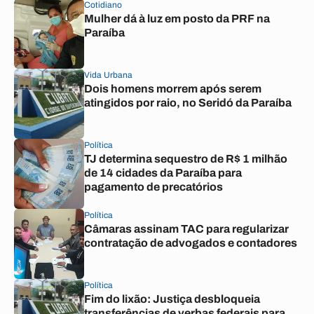
Cotidiano
Mulher dá à luz em posto da PRF na
Paraíba
Vida Urbana
Dois homens morrem após serem
atingidos por raio, no Seridó da Paraíba
Política
TJ determina sequestro de R$ 1 milhão
de 14 cidades da Paraíba para
pagamento de precatórios
Política
Câmaras assinam TAC para regularizar
contratação de advogados e contadores
Política
Fim do lixão: Justiça desbloqueia
transferências de verbas federais para