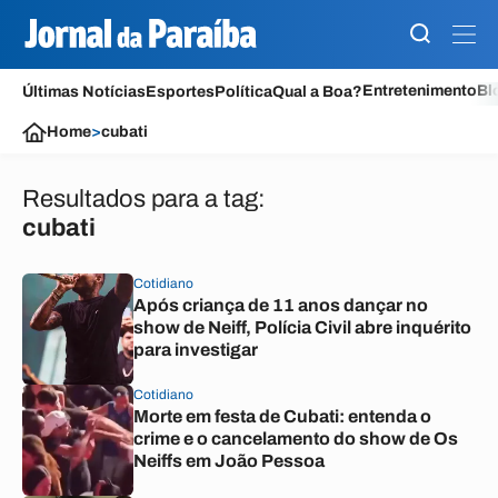
Entretenimento
Bl
Últimas Notícias
Esportes
Política
Qual a Boa?
Home
>
cubati
Resultados para a tag:
cubati
Cotidiano
Após criança de 11 anos dançar no
show de Neiff, Polícia Civil abre inquérito
para investigar
Cotidiano
Morte em festa de Cubati: entenda o
crime e o cancelamento do show de Os
Neiffs em João Pessoa