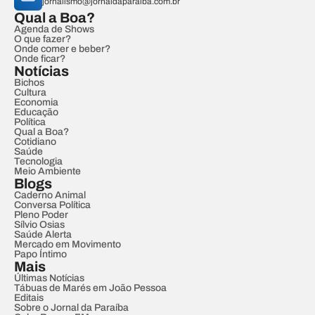
jornalismo@jornaldaparaiba.com.br
Qual a Boa?
Agenda de Shows
O que fazer?
Onde comer e beber?
Onde ficar?
Notícias
Bichos
Cultura
Economia
Educação
Política
Qual a Boa?
Cotidiano
Saúde
Tecnologia
Meio Ambiente
Blogs
Caderno Animal
Conversa Política
Pleno Poder
Sílvio Osias
Saúde Alerta
Mercado em Movimento
Papo Íntimo
Mais
Últimas Notícias
Tábuas de Marés em João Pessoa
Editais
Sobre o Jornal da Paraíba