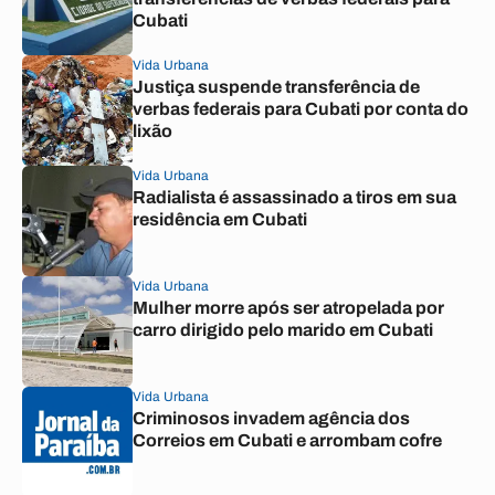
Cubati
Vida Urbana
Justiça suspende transferência de
verbas federais para Cubati por conta do
lixão
Vida Urbana
Radialista é assassinado a tiros em sua
residência em Cubati
Vida Urbana
Mulher morre após ser atropelada por
carro dirigido pelo marido em Cubati
Vida Urbana
Criminosos invadem agência dos
Correios em Cubati e arrombam cofre