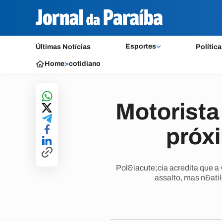
Esportes
Últimas Notícias
Política
Home
>
cotidiano
Motorista
próx
Pol&iacute;cia acredita que a
assalto, mas n&ati