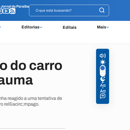
o
o
Jornal da Paraíba
Jornal da Paraíba
Editorias
Mais
Editais
o do carro
rauma
nha reagido a uma tentativa de
ro rel&acirc;mpago.