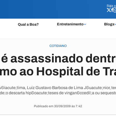
Siga 
Siga 
Entretenimento
Blogs
Qual a Boa?
COTIDIANO
 é assassinado dentr
imo ao Hospital de T
 v&iacute;tima, Luiz Gustavo Barbosa de Lima J&uacute;nior, te
lde;o descarta hip&oacute;teses de vingan&ccedil;a ou sequest
Publicado em 30/09/2009 às 7:42