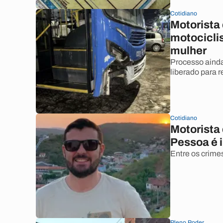
Cotidiano
Motorista
motociclis
mulher
Processo ainda 
liberado para 
Cotidiano
Motorista
Pessoa é i
Entre os crime
Pleno Poder