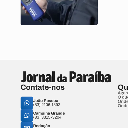
Contate-nos
Qu
Agen
O qu
João Pessoa
Onde
(83) 2106.1892
Onde
Campina Grande
(83) 3315-3204
Redação