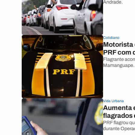
Andrade.
Cotidiano
Motorista 
PRF com q
Flagrante aco
Mamanguape.
Vida Urbana
Aumenta e
flagrados 
PRF flagrou qu
durante Opera