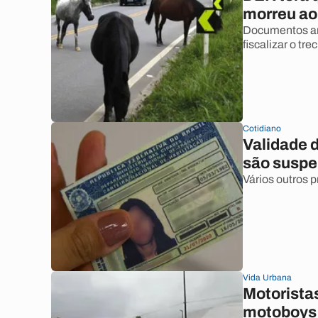
morreu ao
Documentos an
fiscalizar o tr
Cotidiano
Validade 
são suspe
Vários outros 
Vida Urbana
Motoristas
motoboys 