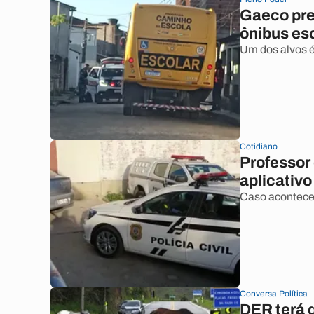
Gaeco pre
ônibus esc
Um dos alvos é
Cotidiano
Professor
aplicativ
Caso acontece
Conversa Política
DER terá 