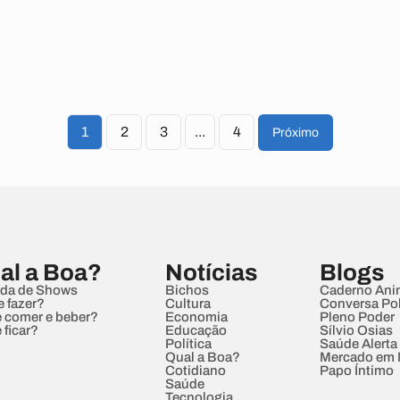
1
2
3
...
4
Próximo
al a Boa?
Notícias
Blogs
da de Shows
Bichos
Caderno Ani
e fazer?
Cultura
Conversa Pol
 comer e beber?
Economia
Pleno Poder
 ficar?
Educação
Sílvio Osias
Política
Saúde Alerta
Qual a Boa?
Mercado em
Cotidiano
Papo Íntimo
Saúde
Tecnologia