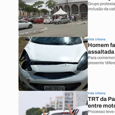
Grupo protesta
inclusão da cat
Vida Urbana
Homem faz
assaltada
Para comemorar
presente 'difere
Vida Urbana
TRT da Pa
entre moto
Processo teve 