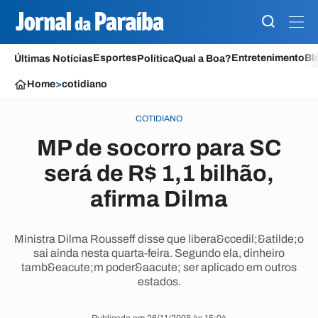
Esportes
Entretenimento
Bl
Últimas Notícias
Política
Qual a Boa?
Home
>
cotidiano
COTIDIANO
MP de socorro para SC
será de R$ 1,1 bilhão,
afirma Dilma
Ministra Dilma Rousseff disse que libera&ccedil;&atilde;o
sai ainda nesta quarta-feira. Segundo ela, dinheiro
tamb&eacute;m poder&aacute; ser aplicado em outros
estados.