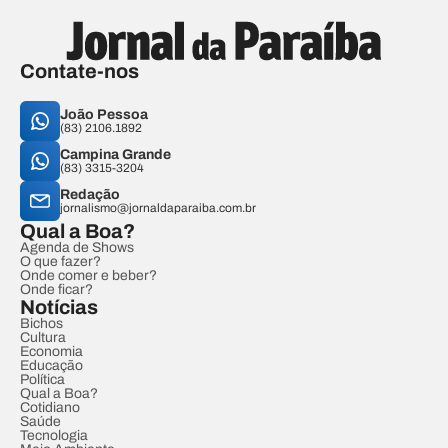
Contate-nos
João Pessoa
(83) 2106.1892
Campina Grande
(83) 3315-3204
Redação
jornalismo@jornaldaparaiba.com.br
Qual a Boa?
Agenda de Shows
O que fazer?
Onde comer e beber?
Onde ficar?
Notícias
Bichos
Cultura
Economia
Educação
Política
Qual a Boa?
Cotidiano
Saúde
Tecnologia