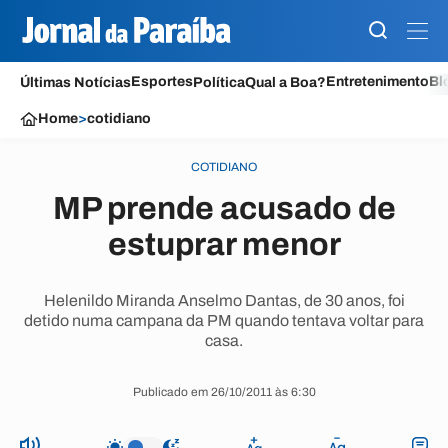
Esportes
Entretenimento
Bl
Últimas Notícias
Política
Qual a Boa?
Home
>
cotidiano
COTIDIANO
MP prende acusado de
estuprar menor
Helenildo Miranda Anselmo Dantas, de 30 anos, foi
detido numa campana da PM quando tentava voltar para
casa.
Publicado em 26/10/2011 às 6:30