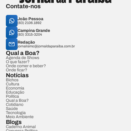
Contate-nos
João Pessoa
(83) 2106.1892
Campina Grande
(83) 3315-3204
Redação
jornalismo@jornaldaparaiba.com.br
Qual a Boa?
Agenda de Shows
O que fazer?
Onde comer e beber?
Onde ficar?
Notícias
Bichos
Cultura
Economia
Educação
Política
Qual a Boa?
Cotidiano
Saúde
Tecnologia
Meio Ambiente
Blogs
Caderno Animal
Conversa Política