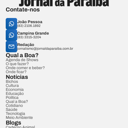
Contate-nos
João Pessoa
(83) 2106.1892
Campina Grande
(83) 3315-3204
Redação
jornalismo@jornaldaparaiba.com.br
Qual a Boa?
Agenda de Shows
O que fazer?
Onde comer e beber?
Onde ficar?
Notícias
Bichos
Cultura
Economia
Educação
Política
Qual a Boa?
Cotidiano
Saúde
Tecnologia
Meio Ambiente
Blogs
Caderno Animal