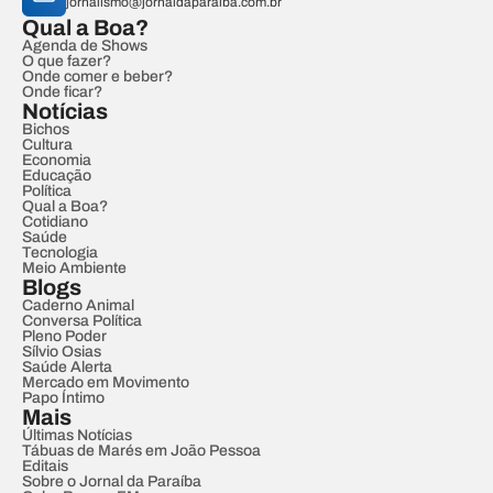
jornalismo@jornaldaparaiba.com.br
Qual a Boa?
Agenda de Shows
O que fazer?
Onde comer e beber?
Onde ficar?
Notícias
Bichos
Cultura
Economia
Educação
Política
Qual a Boa?
Cotidiano
Saúde
Tecnologia
Meio Ambiente
Blogs
Caderno Animal
Conversa Política
Pleno Poder
Sílvio Osias
Saúde Alerta
Mercado em Movimento
Papo Íntimo
Mais
Últimas Notícias
Tábuas de Marés em João Pessoa
Editais
Sobre o Jornal da Paraíba