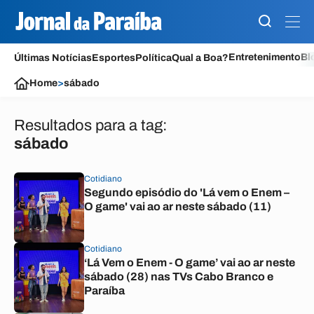
Entretenimento
Bl
Últimas Notícias
Esportes
Política
Qual a Boa?
Home
>
sábado
Resultados para a tag:
sábado
Cotidiano
Segundo episódio do 'Lá vem o Enem –
O game' vai ao ar neste sábado (11)
Cotidiano
‘Lá Vem o Enem - O game’ vai ao ar neste
sábado (28) nas TVs Cabo Branco e
Paraíba