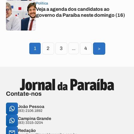
Política
Veja a agenda dos candidatos ao
governo da Paraíba neste domingo (16)
1
2
3
...
4
>
Contate-nos
João Pessoa
(83) 2106.1892
Campina Grande
(83) 3315-3204
Redação