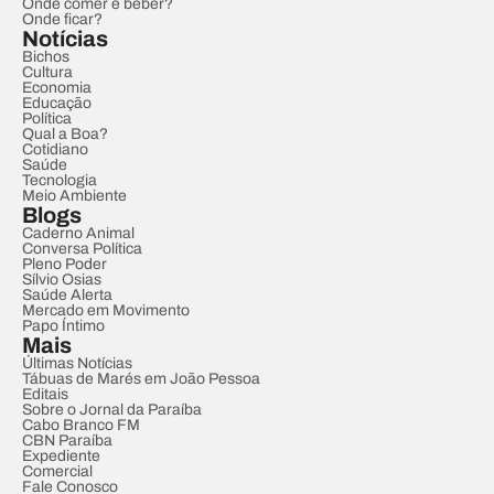
Onde comer e beber?
Onde ficar?
Notícias
Bichos
Cultura
Economia
Educação
Política
Qual a Boa?
Cotidiano
Saúde
Tecnologia
Meio Ambiente
Blogs
Caderno Animal
Conversa Política
Pleno Poder
Sílvio Osias
Saúde Alerta
Mercado em Movimento
Papo Íntimo
Mais
Últimas Notícias
Tábuas de Marés em João Pessoa
Editais
Sobre o Jornal da Paraíba
Cabo Branco FM
CBN Paraíba
Expediente
Comercial
Fale Conosco