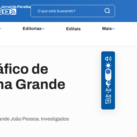
o
o
Jornal da Paraíba
Jornal da Paraíba
Editorias
Mais
Editais
fico de
 na Grande
ande João Pessoa. Investigados