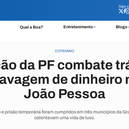
Siga 
Siga 
Entretenimento
Blogs
Qual a Boa?
COTIDIANO
ão da PF combate trá
lavagem de dinheiro
João Pessoa
e prisão temporária foram cumpridos em três municípios da Gr
ostentavam uma vida de luxo.