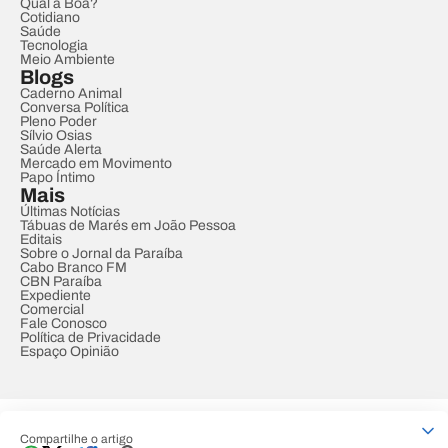
Qual a Boa?
Cotidiano
Saúde
Tecnologia
Meio Ambiente
Blogs
Caderno Animal
Conversa Política
Pleno Poder
Sílvio Osias
Saúde Alerta
Mercado em Movimento
Papo Íntimo
Mais
Últimas Notícias
Tábuas de Marés em João Pessoa
Editais
Sobre o Jornal da Paraíba
Cabo Branco FM
CBN Paraíba
Expediente
Comercial
Fale Conosco
Política de Privacidade
Espaço Opinião
© REDE PARAÍBA DE COMUNICAÇÃO
Compartilhe o artigo