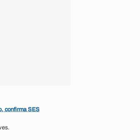
o, confirma SES
ves.