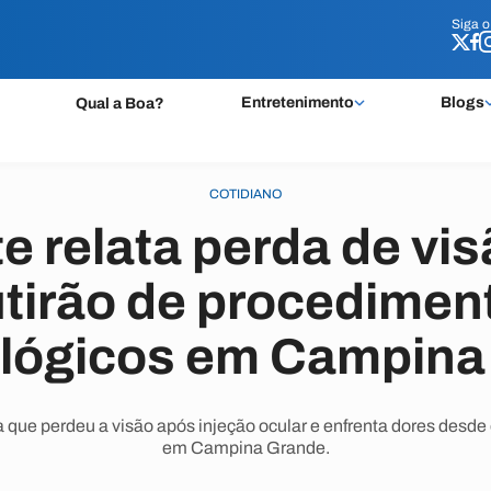
Siga 
Siga 
Entretenimento
Blogs
Qual a Boa?
COTIDIANO
e relata perda de vi
tirão de procedimen
ológicos em Campina
ma que perdeu a visão após injeção ocular e enfrenta dores des
em Campina Grande.