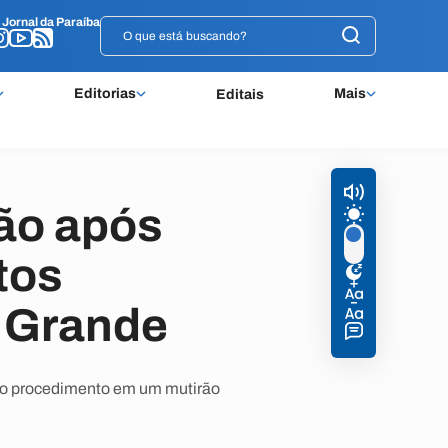
o
o
Jornal da Paraíba
Jornal da Paraíba
Editorias
Mais
Editais
são após
tos
 Grande
de o procedimento em um mutirão