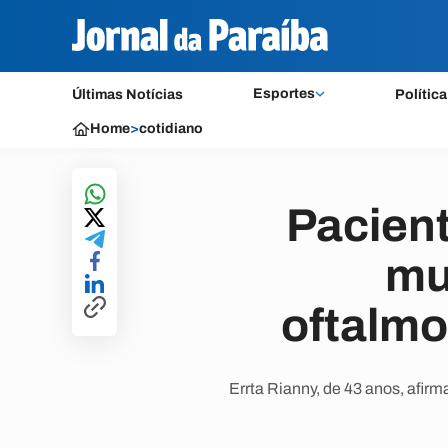
Esportes
Últimas Notícias
Política
Home
>
cotidiano
Pacient
mu
oftalm
Errta Rianny, de 43 anos, afir