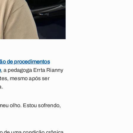
rão de procedimentos
o
, a pedagoga Errta Rianny
antes, mesmo após ser
a.
meu olho. Estou sofrendo,
to de uma condição crônica