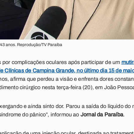
 43 anos. Reprodução/TV Paraíba
 por complicações oculares após participar de um
muti
de Clínicas de Campina Grande, no último dia 15 de mai
nos
, afirma que perdeu a visão e enfrenta dores const
mento cirúrgico nesta terça-feira (20), em João Pesso
rgando e ainda sinto dor. Parou a saída do líquido do 
 síndrome do pânico”, informou ao
Jornal da Paraíba
.
aplicação de uma injeção ocular, destinada ao tratamen