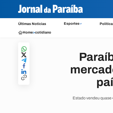
Esportes
Últimas Notícias
Política
Home
>
cotidiano
Paraíb
mercado
pa
Estado vendeu quase 4