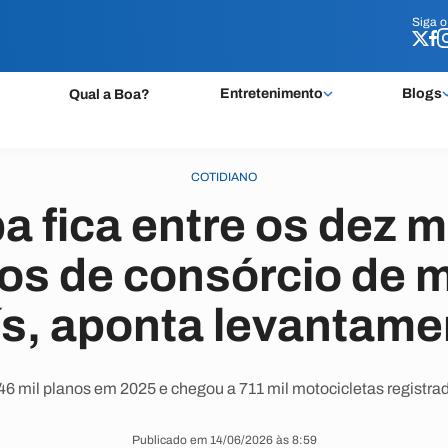
Siga 
Siga 
Entretenimento
Blogs
Qual a Boa?
COTIDIANO
a fica entre os dez 
s de consórcio de 
ís, aponta levantame
6 mil planos em 2025 e chegou a 711 mil motocicletas registra
Publicado em 14/06/2026 às 8:59