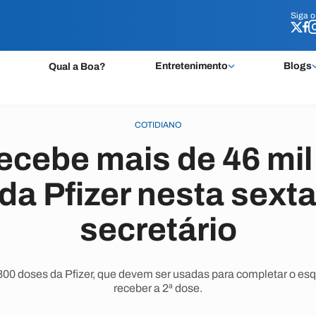
Siga 
Siga 
Entretenimento
Blogs
Qual a Boa?
COTIDIANO
ecebe mais de 46 mi
da Pfizer nesta sexta 
secretário
800 doses da Pfizer, que devem ser usadas para completar o e
receber a 2ª dose.