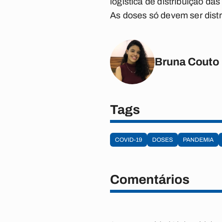
logística de distribuição d
As doses só devem ser distr
Bruna Couto
Tags
COVID-19
DOSES
PANDEMIA
Comentários