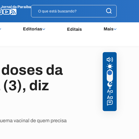
o
o
Jornal da Paraíba
Jornal da Paraíba
Editorias
Mais
Editais
l doses da
(3), diz
squema vacinal de quem precisa