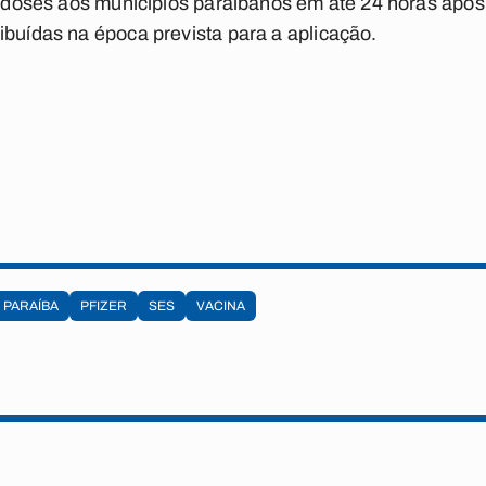
as doses aos municípios paraibanos em até 24 horas apó
ibuídas na época prevista para a aplicação.
PARAÍBA
PFIZER
SES
VACINA